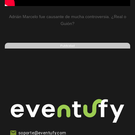
Adrián Marcelo fue causante de mucha controversia. ¿Real o
Guión?
Publicidad
soporte@eventufy.com