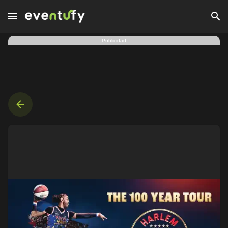
Harlem Globetrotters | Veracruz · 1 oct. 2026 | Eventufy
Publicidad