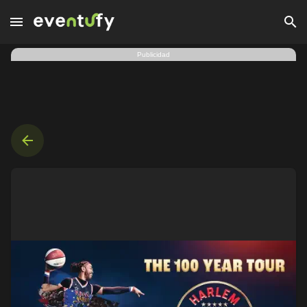
Harlem Globetrotters Cdmx 2026 | Ciudad de México · 4 oct. 
Publicidad