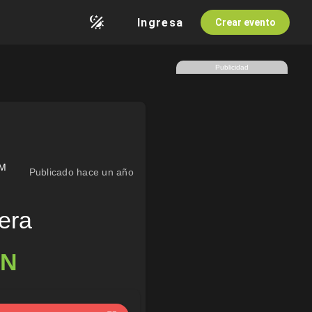
Ingresa
Crear evento
Publicidad
AM
Publicado hace un año
era
XN