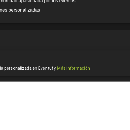
munidad apasionada por los eventos
nes personalizadas
ia personalizada en Eventufy.
Más información
VER TODOS LOS EVENTOS EN ACUITZIO