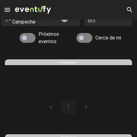
Estado
Ciudad
Eventos en Ciudad del Carmen - Eventufy 2026 | Eventufy
Campeche
Próximos
Cerca de mi
eventos
Publicidad
1