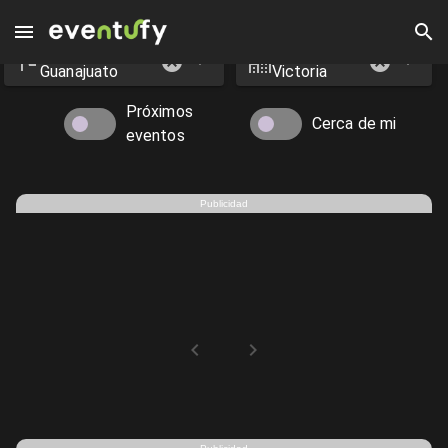
Estado
Ciudad
Eventos en Victoria - Eventufy 2026 | Eventufy
Guanajuato
Victoria
Próximos
Cerca de mi
eventos
Publicidad