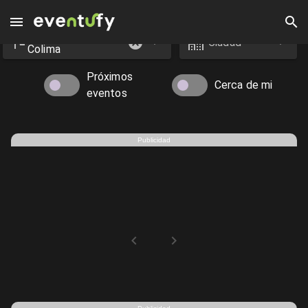
Estado
Eventos en Colima - Eventufy 2026 | Eventufy
Ciudad
Colima
Próximos
Cerca de mi
eventos
Publicidad