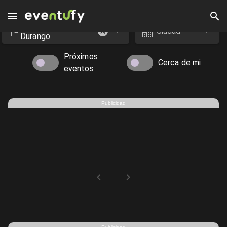
Estado
Eventos en Durango - Eventufy 2026 | Eventufy
Ciudad
Durango
Próximos
Cerca de mi
eventos
Publicidad