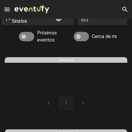
Estado
Ciudad
Eventos en Guamúchil - Eventufy 2026 | Eventufy
Sinaloa
Próximos
Cerca de mi
eventos
Publicidad
1