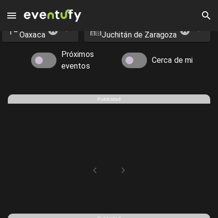
Estado
Ciudad
Eventos en Juchitán de Zaragoza - Eventufy 2026 | Eventufy
Oaxaca
Juchitán de Zaragoza
Próximos
Cerca de mi
eventos
Publicidad