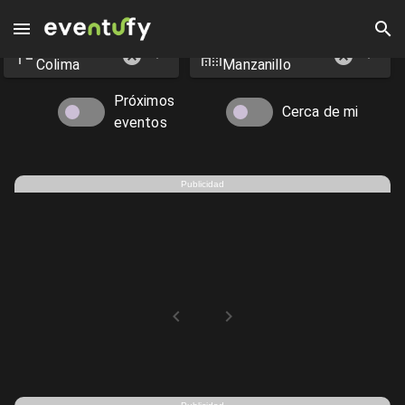
Estado
Ciudad
Eventos en Manzanillo - Eventufy 2026 | Eventufy
Colima
Manzanillo
Próximos
Cerca de mi
eventos
Publicidad