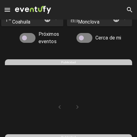
Estado
Ciudad
Eventos en Monclova - Eventufy 2026 | Eventufy
Coahuila
Monclova
Próximos
Cerca de mi
eventos
Publicidad