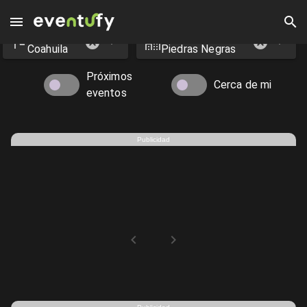
Estado
Ciudad
Eventos en Piedras Negras - Eventufy 2026 | Eventufy
Coahuila
Piedras Negras
Próximos
Cerca de mi
eventos
Publicidad