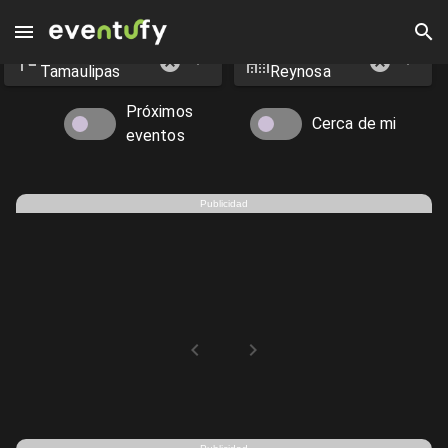
Estado
Ciudad
Eventos en Reynosa - Eventufy 2026 | Eventufy
Tamaulipas
Reynosa
Próximos
Cerca de mi
eventos
Publicidad