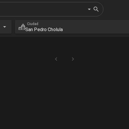
Ciudad
Próximos
San Pedro Cholula
Cerca de mi
eventos