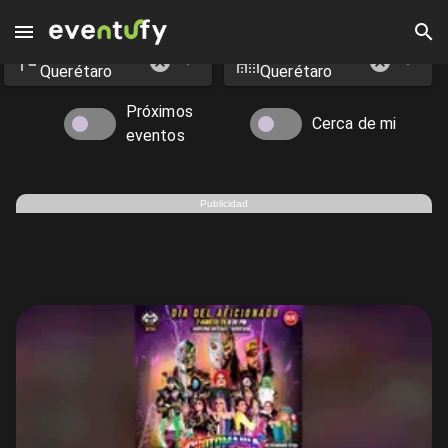
Estado
Ciudad
Eventos en Querétaro - Eventufy 2026 | Eventufy
Querétaro
Querétaro
Próximos
Cerca de mi
eventos
Publicidad