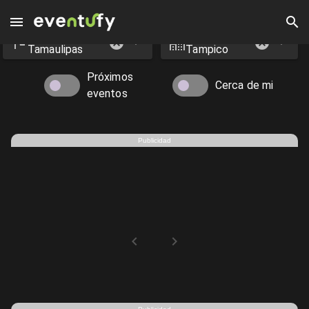
Estado
Ciudad
Eventos en Tampico - Eventufy 2026 | Eventufy
Tamaulipas
Tampico
Próximos
Cerca de mi
eventos
Publicidad