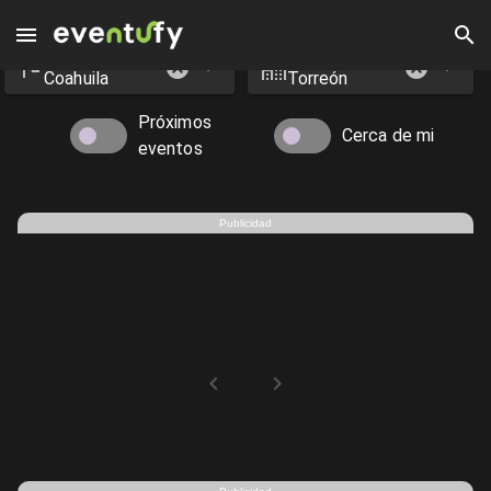
Estado
Ciudad
Eventos en Torreón - Eventufy 2026 | Eventufy
Coahuila
Torreón
Próximos
Cerca de mi
eventos
Publicidad