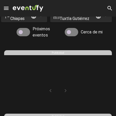
Estado
Ciudad
Eventos en Tuxtla Gutiérrez - Eventufy 2026 | Eventufy
Chiapas
Tuxtla Gutiérrez
Próximos
Cerca de mi
eventos
Publicidad