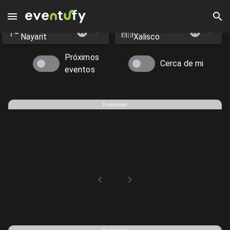
Estado
Ciudad
Eventos en Xalisco - Eventufy 2026 | Eventufy
Nayarit
Xalisco
Próximos
Cerca de mi
eventos
Publicidad