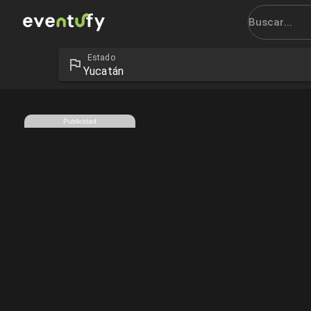
Estado
Eventos en Yucatán - Eventufy 2026 | Eventufy
Yucatán
Publicidad