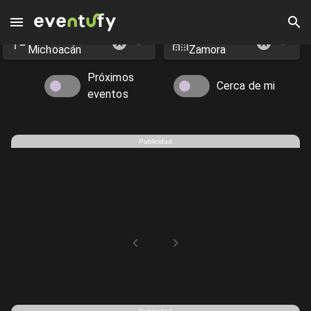
Estado
Ciudad
Eventos en Zamora - Eventufy 2026 | Eventufy
Michoacán
Zamora
Próximos
Cerca de mi
eventos
Publicidad