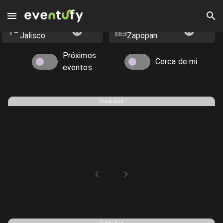
Estado
Ciudad
Eventos en Zapopan - Eventufy 2026 | Eventufy
Jalisco
Zapopan
Próximos
Cerca de mi
eventos
Publicidad