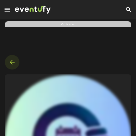
Ciudad de México | Eros Ramazzotti World Tour | 14 nov. 202
Publicidad